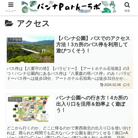
メニュー
検索
アクセス
【バンナ公園】バスでのアクセス
アクセス
方法！3カ所のバス停を利用して
遊びつくそう！
バス停は【八重守の塔】【バラビドー】【アートホテル石垣島】の3
つ！バンナ公園内にあるバス停は『八重森の塔バス停』のみ！バラビ
ドーバス停へは徒歩19分、アートホテル石垣島へは徒歩31分かか
る。市街地から近いバンナ公園で石垣島の大自然を楽しもう
2026.02.08
0
バンナ公園への行き方！4カ所の
アクセス
出入り口を活用＆効率よく遊ぼ
う！
どこから行くのか、どこに帰るのかで東西南北の出入り口を使い分け
れば、限られた時間でも広大なバンナ公園を遊びつくせる！南口=A
ゾーン/北口=Cゾーン/西口=Dゾーン/東口=誰も知らぬ場所。 目的地