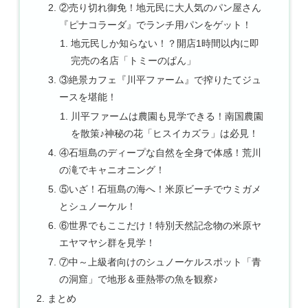
②売り切れ御免！地元民に大人気のパン屋さん
『ピナコラーダ』でランチ用パンをゲット！
地元民しか知らない！？開店1時間以内に即
完売の名店「トミーのぱん」
③絶景カフェ『川平ファーム』で搾りたてジュ
ースを堪能！
川平ファームは農園も見学できる！南国農園
を散策♪神秘の花「ヒスイカズラ」は必見！
④石垣島のディープな自然を全身で体感！荒川
の滝でキャニオニング！
⑤いざ！石垣島の海へ！米原ビーチでウミガメ
とシュノーケル！
⑥世界でもここだけ！特別天然記念物の米原ヤ
エヤマヤシ群を見学！
⑦中～上級者向けのシュノーケルスポット「青
の洞窟」で地形＆亜熱帯の魚を観察♪
まとめ