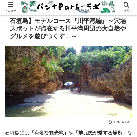
メニュー
検索
石垣島】モデルコース『川平湾編』～穴場
スポットが点在する川平湾周辺の大自然や
グルメを遊びつくす！～
2026.02.08
石垣島には
「有名な観光地」
や
「地元民が愛する場所」
な