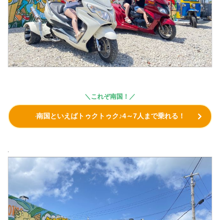
＼これぞ南国！／
南国といえばトゥクトゥク♪4～7人まで乗れる！