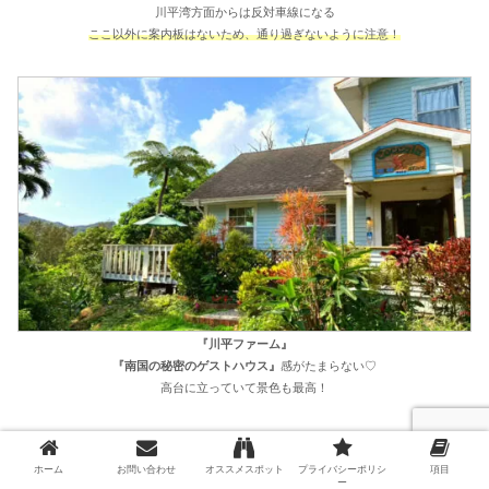
川平湾方面からは反対車線になる
ここ以外に案内板はないため、通り過ぎないように注意！
『川平ファーム』
『南国の秘密のゲストハウス』
感がたまらない♡
高台に立っていて景色も最高！
川平ファーム
ホーム
お問い合わせ
オススメスポット
プライバシーポリシ
項目
営業時間 10:00～18:00
ー