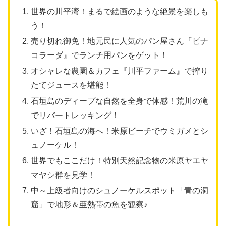
世界の川平湾！まるで絵画のような絶景を楽しも
う！
売り切れ御免！地元民に人気のパン屋さん『ピナ
コラーダ』でランチ用パンをゲット！
オシャレな農園＆カフェ『川平ファーム』で搾り
たてジュースを堪能！
石垣島のディープな自然を全身で体感！荒川の滝
でリバートレッキング！
いざ！石垣島の海へ！米原ビーチでウミガメとシ
ュノーケル！
世界でもここだけ！特別天然記念物の米原ヤエヤ
マヤシ群を見学！
中～上級者向けのシュノーケルスポット「青の洞
窟」で地形＆亜熱帯の魚を観察♪