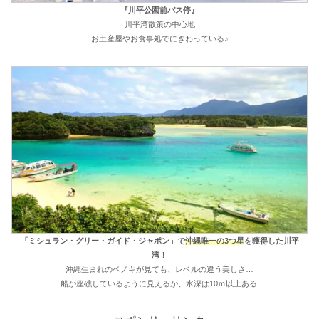
『川平公園前バス停』
川平湾散策の中心地
お土産屋やお食事処でにぎわっている♪
「ミシュラン・グリー・ガイド・ジャポン」で
沖縄唯一の3つ星
を獲得した川平
湾！
沖縄生まれのベノキが見ても、レベルの違う美しさ…
船が座礁しているように見えるが、水深は10ｍ以上ある!