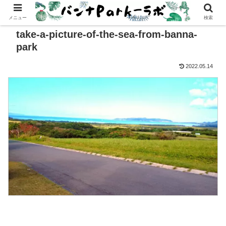
メニュー
検索
take-a-picture-of-the-sea-from-banna-
park
2022.05.14