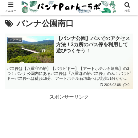
メニュー
検索
バンナ公園南口
【バンナ公園】バスでのアクセス
アクセス
方法！3カ所のバス停を利用して
遊びつくそう！
バス停は【八重守の塔】【バラビドー】【アートホテル石垣島】の3
つ！バンナ公園内にあるバス停は『八重森の塔バス停』のみ！バラビ
ドーバス停へは徒歩19分、アートホテル石垣島へは徒歩31分かか
る。市街地から近いバンナ公園で石垣島の大自然を楽しもう
2026.02.08
0
スポンサーリンク