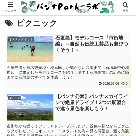
メニュー
検索
ピクニック
石垣島】モデルコース『市街地
オススメスポット
編』～自然も伝統工芸品も遊びつ
くそう！～
石垣島者が有名観光地～地元民しか知らない穴場まで「石垣島中心地
周辺」に限定したモデルコースを紹介します！石垣島旅行の計画に悩
まずに石垣島のすべてを体感しよう！
2026.02.06
0
【バンナ公園】バンナスカイライ
Bゾーン
ンで絶景ドライブ！3つの展望台
で違う景色を楽しもう！
市街地から近くでフラッとドライブがしたい、景色を見ながらピクニ
ックがしたい方にオススメ！エメラルドの海を見る展望台、渡り鳥観
察所、南名島展望台のおすすめポイントやアクセス方法を紹介！トイ