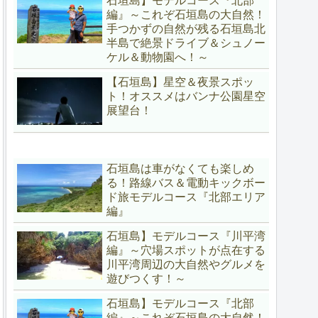
石垣島】モデルコース『北部
編』～これぞ石垣島の大自然！
手つかずの自然が残る石垣島北
半島で絶景ドライブ＆シュノー
ケル＆動物園へ！～
【石垣島】星空＆夜景スポッ
ト！オススメはバンナ公園星空
展望台！
石垣島は車がなくても楽しめ
る！路線バス＆電動キックボー
ド旅モデルコース『北部エリア
編』
石垣島】モデルコース『川平湾
編』～穴場スポットが点在する
川平湾周辺の大自然やグルメを
遊びつくす！～
石垣島】モデルコース『北部
編』～これぞ石垣島の大自然！