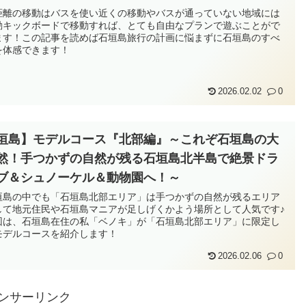
距離の移動はバスを使い近くの移動やバスが通っていない地域には
動キックボードで移動すれば、とても自由なプランで遊ぶことがで
ます！この記事を読めば石垣島旅行の計画に悩まずに石垣島のすべ
を体感できます！
2026.02.02
0
垣島】モデルコース『北部編』～これぞ石垣島の大
然！手つかずの自然が残る石垣島北半島で絶景ドラ
ブ＆シュノーケル＆動物園へ！～
垣島の中でも「石垣島北部エリア」は手つかずの自然が残るエリア
して地元住民や石垣島マニアが足しげくかよう場所として人気です♪
回は、石垣島在住の私「ベノキ」が「石垣島北部エリア」に限定し
モデルコースを紹介します！
2026.02.06
0
ンサーリンク