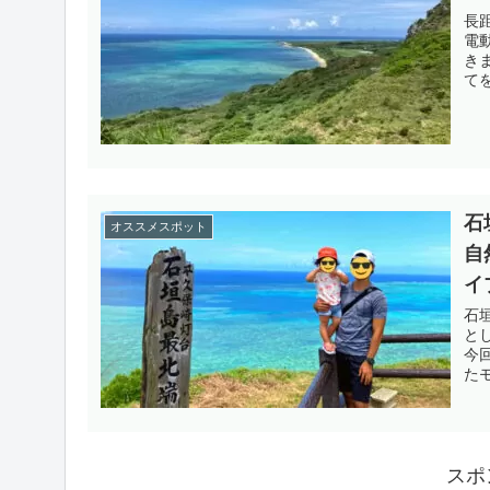
長
電
き
て
石
オススメスポット
自
イ
石
と
今
た
スポ