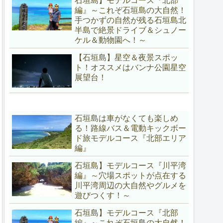
石垣島】モデルコース『北部
編』～これぞ石垣島の大自然！
手つかずの自然が残る石垣島北
半島で絶景ドライブ＆シュノー
ケル＆動物園へ！～
【石垣島】星空＆夜景スポッ
ト！オススメはバンナ公園星空
展望台！
石垣島は車がなくても楽しめ
る！路線バス＆電動キックボー
ド旅モデルコース『北部エリア
編』
石垣島】モデルコース『川平湾
編』～穴場スポットが点在する
川平湾周辺の大自然やグルメを
遊びつくす！～
石垣島】モデルコース『北部
編』～これぞ石垣島の大自然！