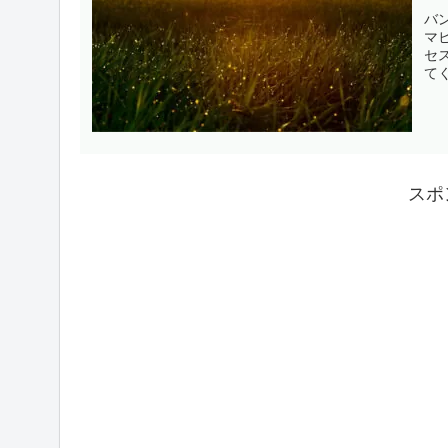
バ
マ
セ
て
スポ