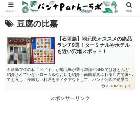
メニュー
検索
豆腐の比嘉
【石垣島】地元民オススメの絶品
オススメスポット
ランチ9選！ターミナルやホテル
も近い穴場スポット！
石垣島在住の私「ベノキ」が地元民が通う雑誌やSNSではほとんど
紹介されていないローカルなお店を紹介！南国感あふれる店内で食べ
ても良し！美味しい料理をテイクアウトして、バンナ公園の絶景スポ
ットで食べても良し！石垣島で絶品料理と自然体験を楽しもう！
2026.02.08
0
スポンサーリンク