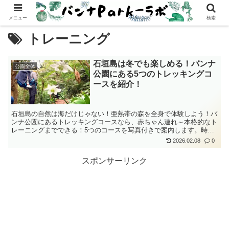
メニュー
検索
トレーニング
石垣島は冬でも楽しめる！バンナ
公園全体
公園にある5つのトレッキングコ
ースを紹介！
石垣島の自然は海だけじゃない！亜熱帯の森を全身で体験しよう！バ
ンナ公園にあるトレッキングコースなら、赤ちゃん連れ～本格的なト
レーニングまでできる！5つのコースを写真付きで案内します。時間
が空いたらバンナ公園で体を動かそう！
2026.02.08
0
スポンサーリンク