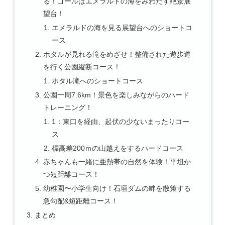
る！ゴールはエメラルドの海をみわたす絶景展
望台！
エメラルドの海を見る展望台へのショートコ
ース
ホタルが見れる滝をめざせ！整備された遊歩道
を行く公園縦断コース！
ホタル滝へのショートコース
公園一周7.6km！景色を楽しみながらのハード
トレーニング！
1：東口を経由、起伏の少ないまったりコー
ス
標高差200ｍの山越えをするハードコース
赤ちゃんも一緒に亜熱帯の自然を体験！平坦か
つ短距離コース！
幼稚園〜小学生向け！石垣ダムの畔を散策する
急勾配&短距離コース！
まとめ