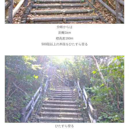
分岐からは
距離1km
標高差160m
500段以上の木段をひたすら登る
ひたすら登る