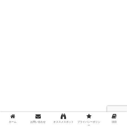
ホタルが見れる滝をめざせ！整備された遊歩道を
ホーム
お問い合わせ
オススメスポット
プライバシーポリシ
項目
ー