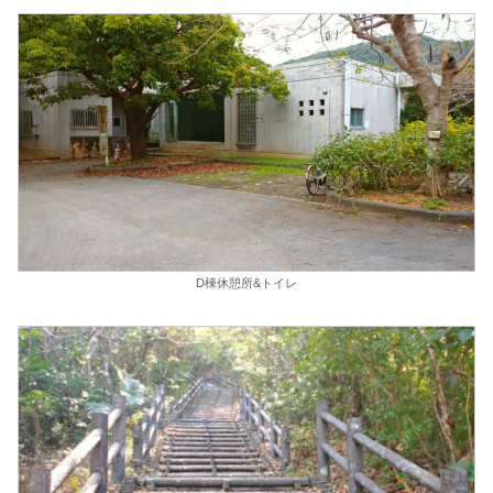
D棟休憩所&トイレ