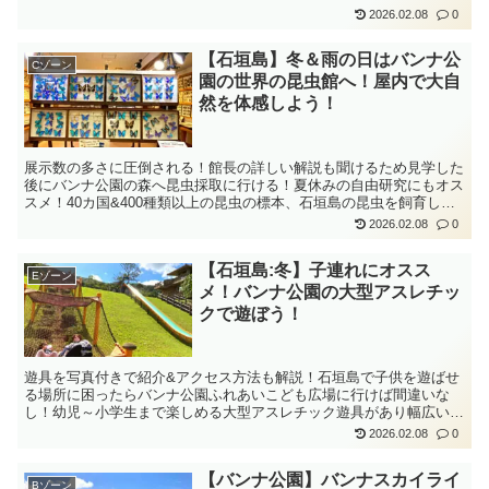
が空いたらバンナ公園で体を動かそう！
2026.02.08
0
【石垣島】冬＆雨の日はバンナ公
Cゾーン
園の世界の昆虫館へ！屋内で大自
然を体感しよう！
展示数の多さに圧倒される！館長の詳しい解説も聞けるため見学した
後にバンナ公園の森へ昆虫採取に行ける！夏休みの自由研究にもオス
スメ！40カ国&400種類以上の昆虫の標本、石垣島の昆虫を飼育して
展示、標本の並べ方がキレイで楽しい！
2026.02.08
0
【石垣島:冬】子連れにオスス
Eゾーン
メ！バンナ公園の大型アスレチッ
クで遊ぼう！
遊具を写真付きで紹介&アクセス方法も解説！石垣島で子供を遊ばせ
る場所に困ったらバンナ公園ふれあいこども広場に行けば間違いな
し！幼児～小学生まで楽しめる大型アスレチック遊具があり幅広い年
齢の子どもが1日中遊べる！
2026.02.08
0
【バンナ公園】バンナスカイライ
Bゾーン