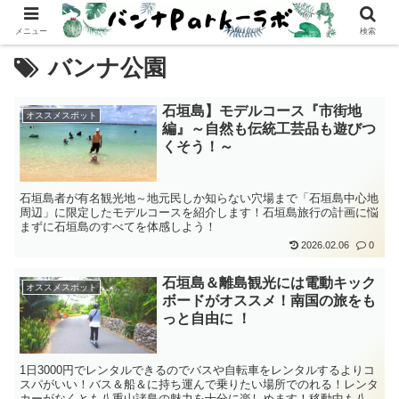
メニュー
検索
バンナ公園
石垣島】モデルコース『市街地
オススメスポット
編』～自然も伝統工芸品も遊びつ
くそう！～
石垣島者が有名観光地～地元民しか知らない穴場まで「石垣島中心地
周辺」に限定したモデルコースを紹介します！石垣島旅行の計画に悩
まずに石垣島のすべてを体感しよう！
2026.02.06
0
石垣島＆離島観光には電動キック
オススメスポット
ボードがオススメ！南国の旅をも
っと自由に ！
1日3000円でレンタルできるのでバスや自転車をレンタルするよりコ
スパがいい！バス＆船＆に持ち運んで乗りたい場所でのれる！レンタ
カーがなくとも八重山諸島の魅力を十分に楽しめます！移動中も八重