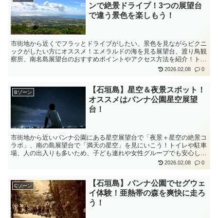
ンで絶景ドライブ！3つの展望台
で違う景色を楽しもう！
市街地から近くでフラッとドライブがしたい、景色を見ながらピクニ
ックがしたい方にオススメ！エメラルドの海を見る展望台、渡り鳥観
察所、南名島展望台のおすすめポイントやアクセス方法を紹介！トイ
レも清潔に整備されているので子ども連れでも安心！
2026.02.08
0
【石垣島】星空＆夜景スポット！
Bゾーン
オススメはバンナ公園星空展望
台！
市街地から近いバンナ公園にある星空展望台で「夜景＋星空の絶景コ
ラボ」、南の島展望台で「満天の星空」を見にいこう！トイレや駐車
場、人の出入りも多いため、子ども連れや女性グループでも安心して
星空観察を楽しむことができます！
2026.02.08
0
【石垣島】バンナ公園でセグウェ
Cゾーン
イ体験！亜熱帯の森を爽快に走ろ
う！