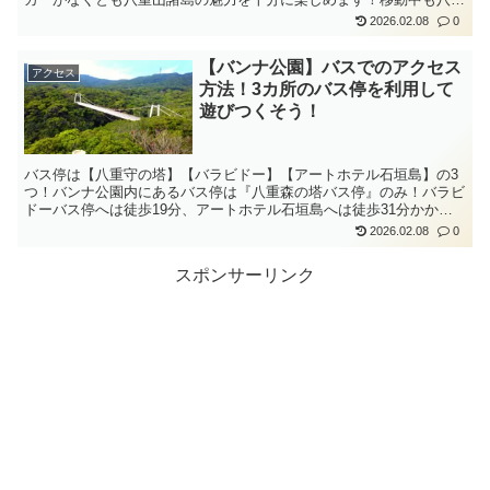
山諸島の空気を全身で感じながら爽快に走ろう！
2026.02.08
0
【バンナ公園】バスでのアクセス
アクセス
方法！3カ所のバス停を利用して
遊びつくそう！
バス停は【八重守の塔】【バラビドー】【アートホテル石垣島】の3
つ！バンナ公園内にあるバス停は『八重森の塔バス停』のみ！バラビ
ドーバス停へは徒歩19分、アートホテル石垣島へは徒歩31分かか
る。市街地から近いバンナ公園で石垣島の大自然を楽しもう
2026.02.08
0
スポンサーリンク