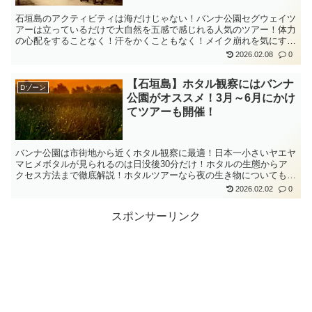
石垣島のアクティビティは海だけじゃない！バンナ公園セグウェイツ
アーは立っているだけで大自然を五感で感じれる人気のツアー！体力
の心配をすることなく！汗をかくこともなく！メイク崩れを気にする
こともなく！亜熱帯の森を爽快にかけぬけよう！
2026.02.08
0
【石垣島】ホタル観察にはバンナ
Dゾーン
公園がオススメ！3月～6月にかけ
てツアーも開催！
バンナ公園は市街地から近くホタル観察に最適！日本一小さいヤエヤ
マヒメボタルが見られるのは日没後30分だけ！ホタルの生態からア
クセス方法まで徹底解説！ホタルツアーなら夜の生き物についても教
えてくれてさらに楽しい！夜の石垣の自然は神秘ダ！
2026.02.02
0
スポンサーリンク